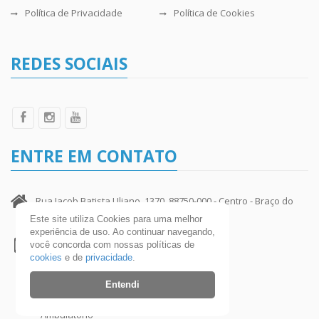
Política de Privacidade
Política de Cookies
REDES SOCIAIS
ENTRE EM CONTATO
Rua Jacob Batista Uliano, 1370, 88750-000 - Centro - Braço do
Norte - SC
Este site utiliza Cookies para uma melhor
experiência de uso. Ao continuar navegando,
você concorda com nossas políticas de
(48) 3658-9400 Central Telefônica
cookies
e de
privacidade
.
- Geral
Entendi
- CDI
- Ambulatório