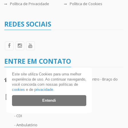
Política de Privacidade
Política de Cookies
REDES SOCIAIS
ENTRE EM CONTATO
Este site utiliza Cookies para uma melhor
Rua Jacob Batista Uliano, 1370, 88750-000 - Centro - Braço do
experiência de uso. Ao continuar navegando,
você concorda com nossas políticas de
Norte - SC
cookies
e de
privacidade
.
(48) 3658-9400 Central Telefônica
Entendi
- Geral
- CDI
- Ambulatório