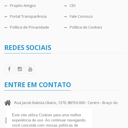
Projeto Amigos
CDI
Portal Transparência
Fale Conosco
Política de Privacidade
Política de Cookies
REDES SOCIAIS
ENTRE EM CONTATO
Rua Jacob Batista Uliano, 1370, 88750-000 - Centro - Braço do
Norte - SC
Este site utiliza Cookies para uma melhor
experiência de uso. Ao continuar navegando,
(48) 3658-9400 Central Telefônica
você concorda com nossas políticas de